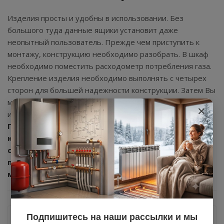
Изделия просты и удобны в использовании. Без
большого туда данные ящики установит даже
неопытный пользователь. Прежде чем приступить к
монтажу, конструкцию необходимо разобрать. В шкаф
необходимо поместить расходометр потребления газа.
Крепление изделия необходимо выполнять с четырех
сторон для большей надежности конструкции. Затем Вы
можете приступить к сборке всей конструкции и
×
итогового закрепления всего механизма.
При покупке шкафа следует опираться не только
на материал изготовления, но и на размеры
счетчика газа. На сайте PROотопление
представлены шкафы для счетчиков газа с
межосевым расстоянием в 110, 200 и 250 мм.
Назад к списку
Подпишитесь на наши рассылки и мы