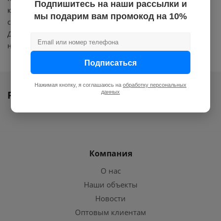
Подпишитесь на наши рассылки и
корзину товаров, после оформления запроса с вами
мы подарим вам промокод на 10%
свяжется наш менеджер для уточнения информации.
Дополнительно можно позвонить нам по контактному
номеру.
Подписаться
Нажимая кнопку, я соглашаюсь на
обработку персональных
данных
Ранее вы смотрели
Компания
О нас
Наши объекты
Новости
Оптовым клиентам