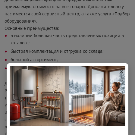
приемлемую стоимость на все товары. Дополнительно у
нас имеется свой сервисный центр, а также услуга «Подбор
оборудования».
Основные преимущества:
в наличии большая часть представленных позиций в
каталоге;
быстрая комплектация и отгрузка со склада;
большой ассортимент;
×
дополнительные скидки и акции.
Для воронежцев работает собственная служба доставки
PROотопление с бесплатной доставкой при покупке от 15-
ти тысяч рублей. Для покупателей из различных регионов
России (за исключением Воронежа, а также Сибири, Урала
и Дальнего Востока) действует бесплатная доставка при
сумме покупок от 30-ти тысяч рублей с помощью СДЭК
либо Деловых линий.
Купить насосные группы Dial можно на сайте через