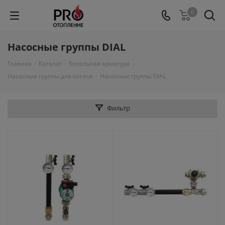
0
Насосные группы DIAL
Главная
-
Каталог
-
Котельная арматура
-
Насосные группы для котлов
-
Насосные группы DIAL
Фильтр