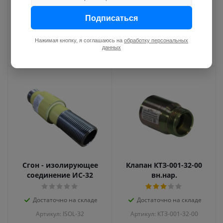
Достаточно на складе
Достаточно на складе
Подписаться
Артикул: FMC02-2
Артикул: KIT-DN32-134
Нажимая кнопку, я соглашаюсь на
обработку персональных
554.19
руб.
711
руб.
данных
Сгон - изолирующее
Клапан КТЗ-001-32-00
соединение ИС-32
вн.нар.
Достаточно на складе
Достаточно на складе
Артикул: ISOL-32
Артикул: КТЗ-001-32-00