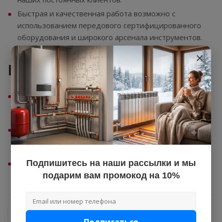
Быстрая и качественная работа возможно с
использованием передового сертифицированного
оборудования и широкого арсенала инструментов.
×
Как заказать услугу?
Заявку на ремонт Вы можете отправить на e-mail:
fsa@prootoplenie.ru
Заявку на ремонт Вы можете оставить по телефону:
+7 (473) 293-67-72.
Подпишитесь на наши рассылки и мы
Обратный звонок Вы можете заказать на нашем
сайте.
подарим вам промокод на 10%
Список лицензий
Подписаться