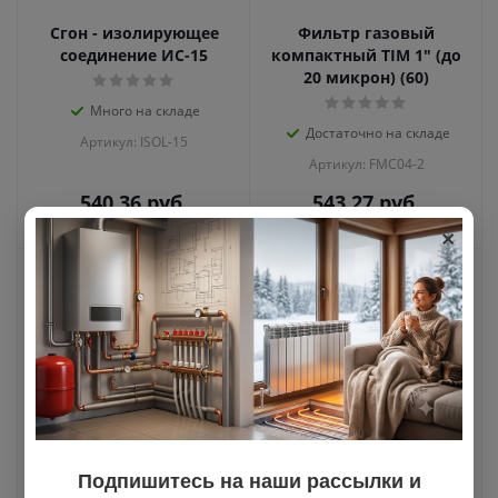
Сгон - изолирующее
Фильтр газовый
соединение ИС-15
компактный TIM 1" (до
20 микрон) (60)
Много на складе
Достаточно на складе
Артикул: ISOL-15
Артикул: FMC04-2
540.36
руб.
543.27
руб.
×
Фильтр газовый
Фильтр газовый
Подпишитесь на наши рассылки и
компактный TIM 3/4"
компактный TIM 1/2"