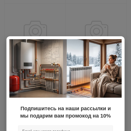
×
УЦ Шибер Ф 115
УЦ Отвод 90° 80 мм
(430/0,5) (4)
(папа-мама) (30)
Мало на складе
Достаточно на складе
Артикул: УЦ-К1.О.Ш.115.В.5
Артикул: УЦ-С-01-90
446.08
руб.
449.54
руб.
Подпишитесь на наши рассылки и
мы подарим вам промокод на 10%