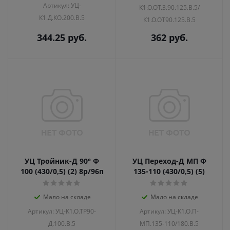
Артикул: УЦ-
К1.О.ОТ.3.90.125.В.5/
К1.Д.КО.200.В.5
К1.О.ОТ90.125.В.5
344.25
руб.
362
руб.
УЦ Тройник-Д 90° Ф
УЦ Переход-Д МП Ф
100 (430/0,5) (2) 8р/96п
135-110 (430/0,5) (5)
Мало на складе
Мало на складе
Артикул: УЦ-К1.О.ТР90-
Артикул: УЦ-К1.О.П-
Д.100.В.5
МП.135-110/180.В.5