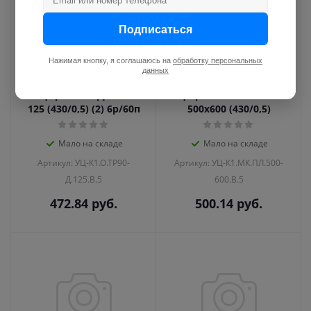
Подписаться
Нажимая кнопку, я соглашаюсь на
обработку персональных
данных
УЦ Тройник-Д 90° Ф
УЦ Притопочный лист
125 (430/0,5) (2) 6р/60п
500х600 (430/0,5)
Мало на складе
Мало на складе
Артикул: УЦ-К1.О.ТР90-
Артикул: УЦ-К1.МК.ПЛ.500-
Д.125.В.5
600.В.5
472.84
руб.
500.14
руб.