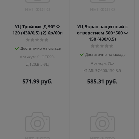
УЦ Тройник-Д 90° Ф
УЦ Экран защитный с
120 (430/0,5) (2) 6р/60п
отверстием 500*500 Ф
150 (430/0,5)
Достаточно на складе
Достаточно на складе
Артикул: К1.О.ТР90-
Артикул: УЦ-
Д.120.В.5-УЦ
К1.МК.ЭО500.150.В.5
571.99
руб.
585.31
руб.