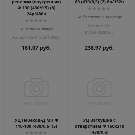
ревизии (внутренняя)
80 (430/0,5) (2) 8р/192п
Ф 130 (430/0,5) (8)
24р/480п
Достаточно на складе
Артикул: УЦ-
Мало на складе
К1.О.ОТ45.80.В.5
Артикул: УЦ-К1.О.ЗР.130.В.5
161.07
руб.
238.97
руб.
УЦ Переход-Д МП Ф
УЦ Заглушка с
110-100 (430/0,5) (5)
отверстием Ф 150х210
(430/0,5)