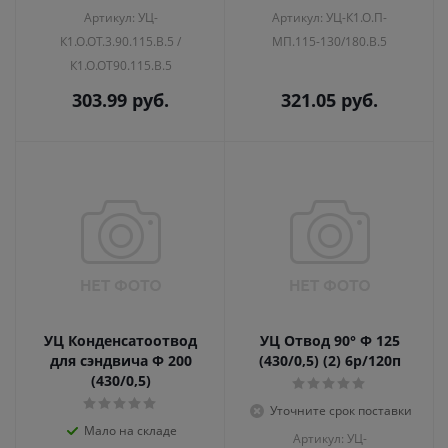
Артикул: УЦ-
Артикул: УЦ-К1.О.П-
К1.О.ОТ.3.90.115.В.5 /
МП.115-130/180.В.5
К1.О.ОТ90.115.В.5
303.99
руб.
321.05
руб.
УЦ Конденсатоотвод
УЦ Отвод 90° Ф 125
для сэндвича Ф 200
(430/0,5) (2) 6р/120п
(430/0,5)
Уточните срок поставки
Мало на складе
Артикул: УЦ-