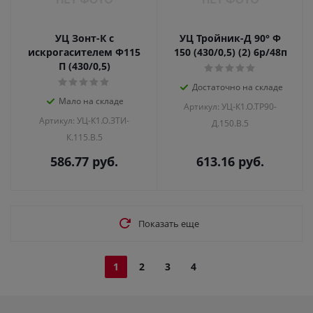
УЦ Зонт-К с
УЦ Тройник-Д 90° Ф
искрогасителем Ф115
150 (430/0,5) (2) 6р/48п
П (430/0,5)
Достаточно на складе
Мало на складе
Артикул: УЦ-К1.О.ТР90-
Артикул: УЦ-К1.О.ЗТИ-
Д.150.В.5
К.115.В.5
586.77
руб.
613.16
руб.
Показать еще
1
2
3
4