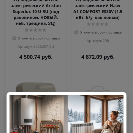
электрический Ariston
электрический Haier
Superlux 10 U RU (под
A1 COMFORT ES30V (1,5
раковиной, НОВЫЙ,
кВт, б/у, как новый)
неб. трещина, УЦ)
Уточните срок поставки
Уточните срок поставки
Артикул: 296
Артикул: 3626287-УЦ
4 500.74
руб.
4 872.09
руб.
×
УЦ Водонагреватель
УЦ Водонагреватель