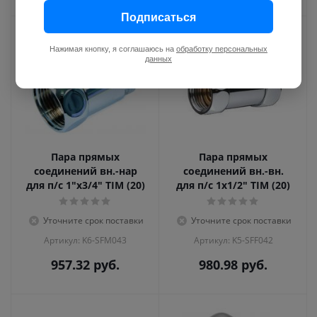
Подписаться
Нажимая кнопку, я соглашаюсь на
обработку персональных
данных
Пара прямых
Пара прямых
соединений вн.-нар
соединений вн.-вн.
для п/с 1"х3/4" TIM (20)
для п/с 1х1/2" TIM (20)
Уточните срок поставки
Уточните срок поставки
Артикул: K6-SFM043
Артикул: K5-SFF042
957.32
руб.
980.98
руб.