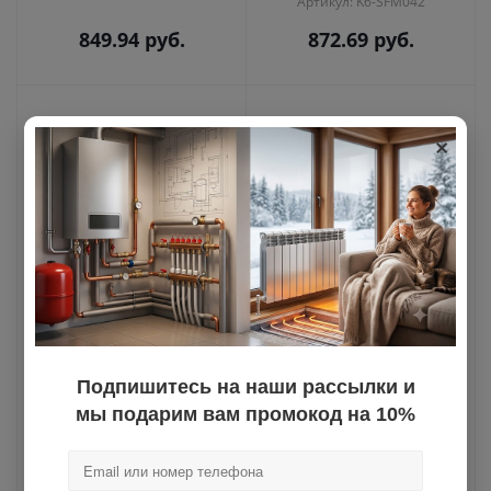
Артикул: K6-SFM042
849.94
руб.
872.69
руб.
×
Пара колпачков с
Пара прямых
переходниками НР
соединений вн.-вн.
1/2",воздух.
для п/с 1"х1" TIM (20)
Подпишитесь на наши рассылки и
Уточните срок поставки
Уточните срок поставки
мы подарим вам промокод на 10%
Артикул: K5-SFF044
904.54
руб.
946.40
руб.