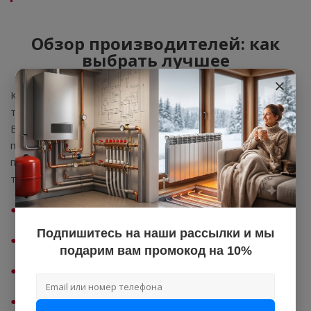
Обзор производителей: как
выбрать лучшее
×
Каждый из нас сталкивается с выбором при покупке
товаров: будь то электроника, одежда или мебель.
Важно не только знать, что мы хотим купить, но и
понимать, какой производитель стоит за конкретным
продуктом. Самыми популярными производителями
термостатов являются:
Бастион;
Подпишитесь на наши рассылки и мы
Аристон;
подарим вам промокод на 10%
Tim;
Hubert.