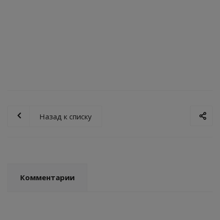
Термостат Uni-Fitt комнатный механический
НО/НЗ, модель TA5 (Н-П)
Уточните срок поставки
Назад к списку
Комментарии