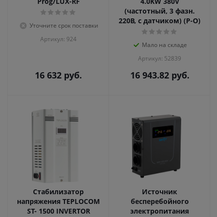
Prog/LUX-RF
4.0KW 380V
(частотный, 3 фазн.
220В, с датчиком) (Р-О)
Уточните срок поставки
Артикул: 924
Мало на складе
Артикул: 52839
16 632
руб.
16 943.82
руб.
Стабилизатор
Источник
напряжения TEPLOCOM
бесперебойного
ST- 1500 INVERTOR
электропитания