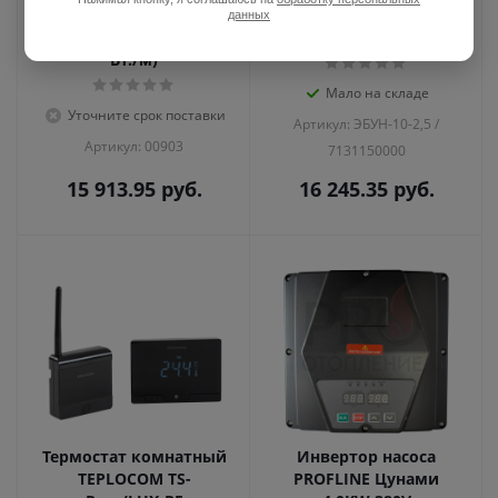
снеготаяния IQ
ЭБУН-10-2,5 (2,5
данных
OUTDOOR CW 40 м (30
кВт,5%)
Вт./м)
Мало на складе
Уточните срок поставки
Артикул: ЭБУН-10-2,5 /
Артикул: 00903
7131150000
15 913.95
руб.
16 245.35
руб.
Термостат комнатный
Инвертор насоса
TEPLOCOM TS-
PROFLINE Цунами