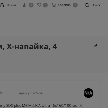
Корзина
Войти
Поиск
0
0
0
, Х-напайка, 4
Артикул:
905296
ону SDS-plus METALLICA Ultra 6х160/100 мм, Х-