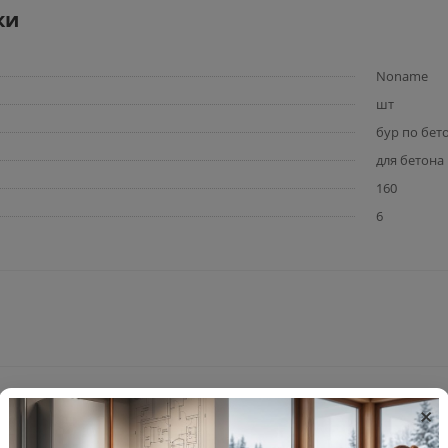
ки
Noname
шт
бур по бет
для бетона
160
6
×