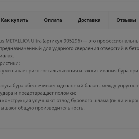
Как купить
Оплата
Доставка
Отзывы
lus METALLICA Ultra (артикул 905296) — это профессиональ
 предназначенный для ударного сверления отверстий в бет
иалах.
ристики:
а уменьшает риск соскальзывания и заклинивания бура при
рпуса бура обеспечивает идеальный баланс между упругост
 удара и предотвращает поломки;
я конструкция улучшают отвод бурового шлама (пыли и крош
вышают общую производительность.