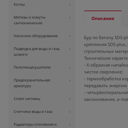
Котлы
Метизы и хомуты
Описание
сантехнические
Насосное оборудование
Бур по бетону SDS-p
крепления SDS-plus,
Подводка для воды и газа,
строительных матер
шланги
Технические характе
- Х-образная напайк
Полотенцесушители
чистое сверление;
- термообработка ко
Предохранительная
передавать энергию
арматура
- четырёхспиральна
Сплит системы
заклинивание, и по
Счетчики воды и газа
Радиаторы отопления и