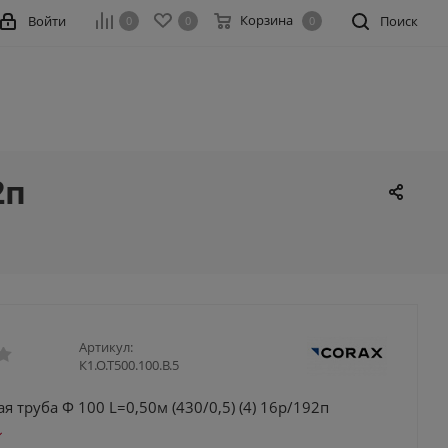
Корзина
Войти
Поиск
0
0
0
2п
Артикул:
К1.О.Т500.100.В.5
 труба Ф 100 L=0,50м (430/0,5) (4) 16р/192п