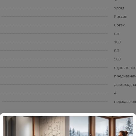
хром
Россия
Corax
шт
100
0,5
500
одностенн
предназнач
дымоходна
4
нержавеюща
×