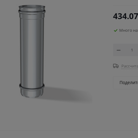
434.0
Много на
Рассчита
Поделит