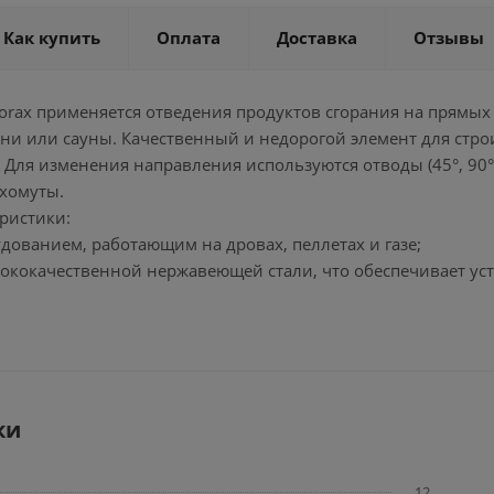
Как купить
Оплата
Доставка
Отзывы
orax применяется отведения продуктов сгорания на прямых
ни или сауны. Качественный и недорогой элемент для стро
 Для изменения направления используются отводы (45°, 90
 хомуты.
ристики:
удованием, работающим на дровах, пеллетах и газе;
сококачественной нержавеющей стали, что обеспечивает ус
ки
12