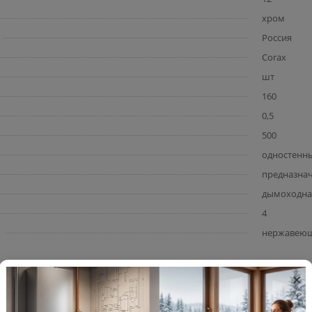
хром
Россия
Corax
шт
160
0,5
500
одностенн
предназнач
дымоходна
4
нержавеюща
×