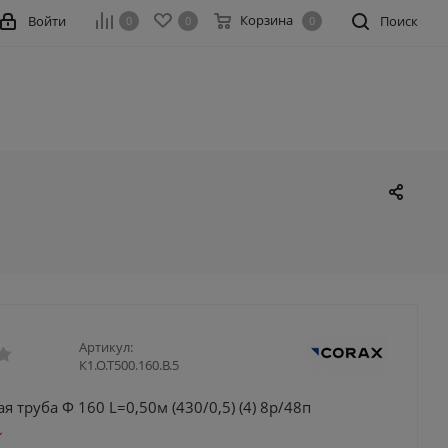
Корзина
Войти
Поиск
0
0
0
Артикул:
К1.О.Т500.160.В.5
 труба Ф 160 L=0,50м (430/0,5) (4) 8р/48п