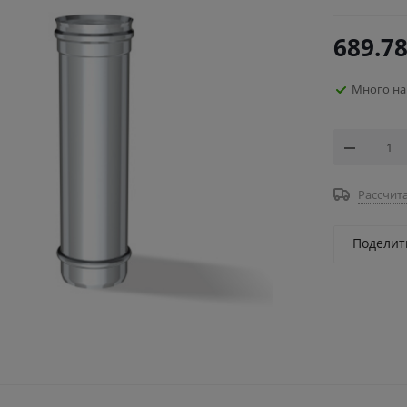
689.7
Много на
Рассчита
Поделит