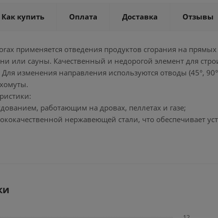
Как купить
Оплата
Доставка
Отзывы
orax применяется отведения продуктов сгорания на прямых
ни или сауны. Качественный и недорогой элемент для стро
 Для изменения направления используются отводы (45°, 90
 хомуты.
ристики:
удованием, работающим на дровах, пеллетах и газе;
сококачественной нержавеющей стали, что обеспечивает ус
ки
12