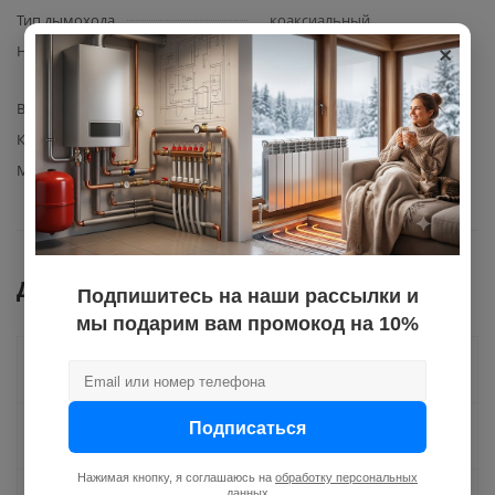
Тип дымохода
коаксиальный
×
Назначение
труба коаксиальная 60/100
мм, упаковка
Вид элемента
дымоходная труба
Количество в упаковке
12
Материал изготовления
нержавеющая сталь
Документы
Подпишитесь на наши рассылки и
мы подарим вам промокод на 10%
Как купить
Подписаться
Оплата
Нажимая кнопку, я соглашаюсь на
обработку персональных
данных