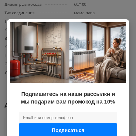
Диаметр дымохода
60/100
Тип соединения
мама-папа
Тип дымохода
коаксиальный
×
Комплектация
отвод, упаковка
Вид элемента
отвод
Количество в упаковке
30
Подвид фитинга
папа-мама
Срок эксплуатации, лет
10
Угол поворота
45
Подпишитесь на наши рассылки и
мы подарим вам промокод на 10%
Документы
Как купить
Подписаться