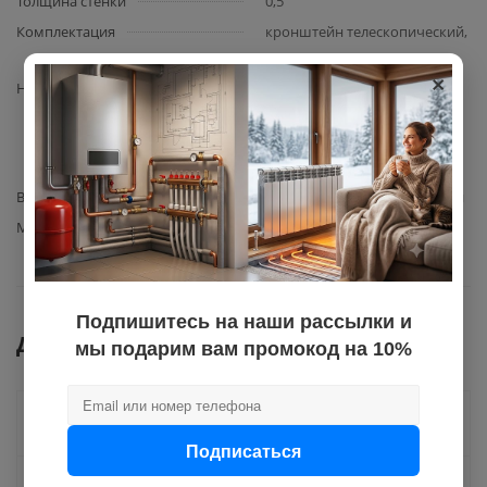
Толщина стенки
0,5
Комплектация
кронштейн телескопический,
упаковка
×
Назначение
позволяет закрепить
дымоход к вертикальной
плоскости и исключить его
горизонтальное смещение
Вид комплектующего
кронштейн телескопический
Материал изготовления
нержавеющая сталь AISI 430
Подпишитесь на наши рассылки и
Документы
мы подарим вам промокод на 10%
Как купить
Подписаться