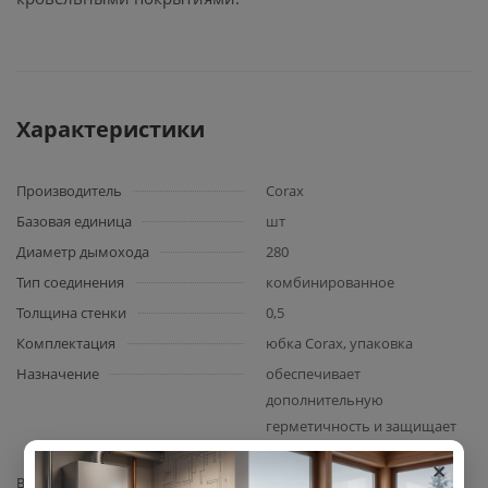
Характеристики
Производитель
Corax
Базовая единица
шт
Диаметр дымохода
280
Тип соединения
комбинированное
Толщина стенки
0,5
Комплектация
юбка Corax, упаковка
Назначение
обеспечивает
дополнительную
герметичность и защищает
от осадков проем кровли
×
Вид комплектующего
юбка