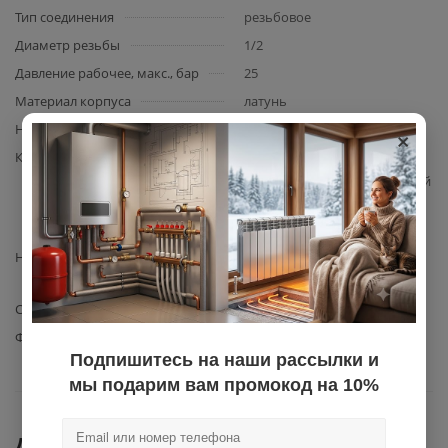
Тип соединения
резьбовое
Диаметр резьбы
1/2
Давление рабочее, макс., бар
25
Материал корпуса
латунь
×
Наличие американки
да
Комплектация
фильтр в сборе, манометр,
сливной вентиль, монтажный
комплект, инструкция по
эксплуатации
Назначение
для грубой очистки воды от
механических примесей
Степень фильтрации, мкм.
100
Фильтрующий элемент
сетка
Подпишитесь на наши рассылки и
мы подарим вам промокод на 10%
Документы