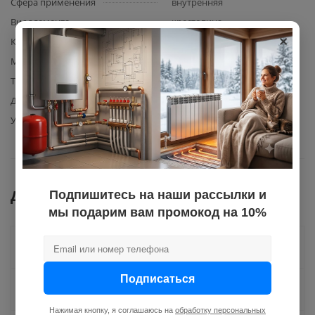
Сфера применения
внутренняя
Вид элемента
крестовина
×
Количество в упаковке
20
Материал изготовления
полипропилен
Тип фитинга
комбинированный
Диаметр
110
Угол поворота
67,5
Документы
Подпишитесь на наши рассылки и
мы подарим вам промокод на 10%
Как купить
Подписаться
Оплата
Нажимая кнопку, я соглашаюсь на
обработку персональных