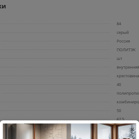
ки
84
серый
Россия
ПОЛИТЭК
шт
внутрення
крестовина
40
полипропи
комбинир
50
67,5
×