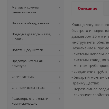
Метизы и хомуты
Описание
сантехнические
Насосное оборудование
Кольцо латунное на
быстрого и надежног
Подводка для воды и газа,
диаметром 25 мм и 
шланги
инструмента, обесп
Назначение и приме
Полотенцесушители
- системы напольног
- системы холодного
Предохранительная
- монтаж трубопров
арматура
- соединение труб в
Сплит системы
- быстрый монтаж б
Преимущества:
Счетчики воды и газа
- неразъемное соед
- сохраняет свойств
Радиаторы отопления и
комплектующие