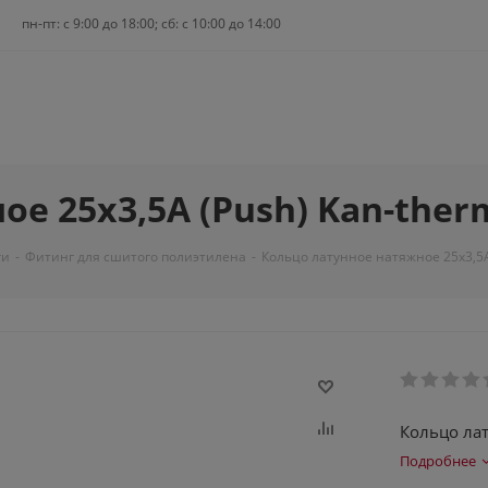
пн-пт: c 9:00 до 18:00; сб: с 10:00 до 14:00
е 25х3,5А (Push) Kan-therm
ги
-
Фитинг для сшитого полиэтилена
-
Кольцо латунное натяжное 25х3,5А 
Кольцо лат
Подробнее