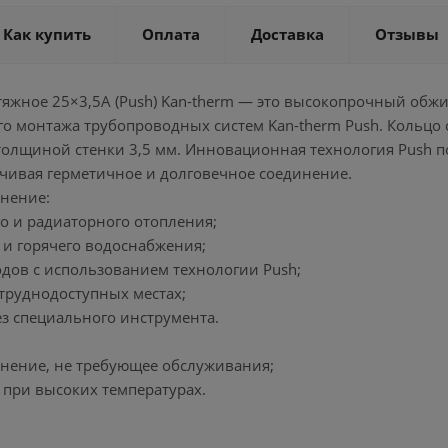
Как купить
Оплата
Доставка
Отзывы
тяжное 25×3,5А (Push) Kan-therm — это высокопрочный обж
о монтажа трубопроводных систем Kan-therm Push. Кольцо 
толщиной стенки 3,5 мм. Инновационная технология Push п
ечивая герметичное и долговечное соединение.
нение:
о и радиаторного отопления;
 и горячего водоснабжения;
одов с использованием технологии Push;
 труднодоступных местах;
ез специального инструмента.
инение, не требующее обслуживания;
а при высоких температурах.