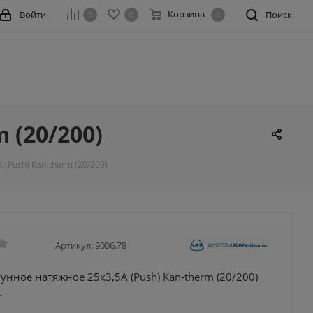
Корзина
Войти
Поиск
0
0
0
 (20/200)
(Push) Kan-therm (20/200)
Артикул:
9006.78
унное натяжное 25х3,5А (Push) Kan-therm (20/200)