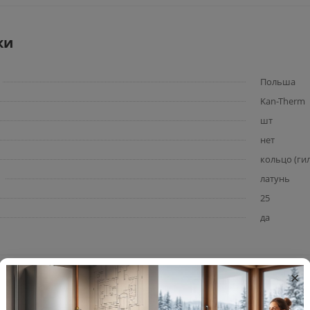
ки
Польша
Kan-Therm
шт
нет
кольцо (ги
латунь
25
да
×