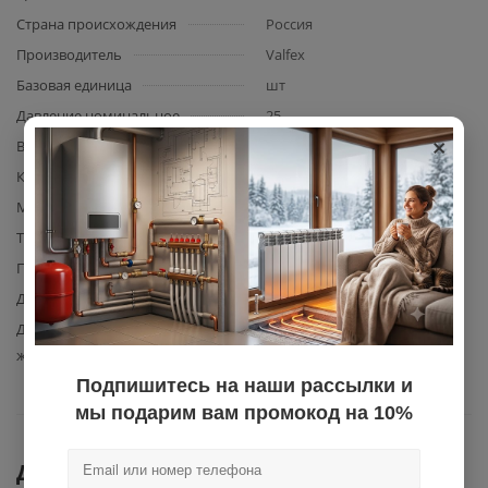
Страна происхождения
Россия
Производитель
Valfex
Базовая единица
шт
Давление номинальное
25
×
Вид элемента
бурт
Количество в упаковке
12
Материал изготовления
полипропилен
Тип фитинга
сварной
Подвид фитинга
переходной
Диаметр
110
Допустимая температура
80
жидкости
Подпишитесь на наши рассылки и
мы подарим вам промокод на 10%
Документы