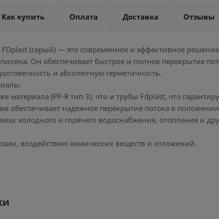
Как купить
Оплата
Доставка
Отзывы
 FDplast (серый) — это современное и эффективное решени
опилена. Он обеспечивает быстрое и полное перекрытие по
долговечность и абсолютную герметичность.
риалы:
 же материала (PP-R тип 3), что и трубы Fdplast, что гаран
ием обеспечивает надежное перекрытие потока в положении 
темах холодного и горячего водоснабжения, отопления и др
розии, воздействию химических веществ и отложений.
ки