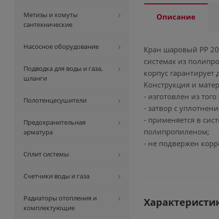
Метизы и хомуты
Описание
сантехнические
Насосное оборудование
Кран шаровый PP 20
системах из полипр
Подводка для воды и газа,
корпус гарантирует 
шланги
Конструкция и мате
- изготовлен из того
Полотенцесушители
- затвор с уплотнен
- применяется в сис
Предохранительная
полипропиленом;
арматура
- не подвержен кор
Сплит системы
Счетчики воды и газа
Радиаторы отопления и
Характеристи
комплектующие