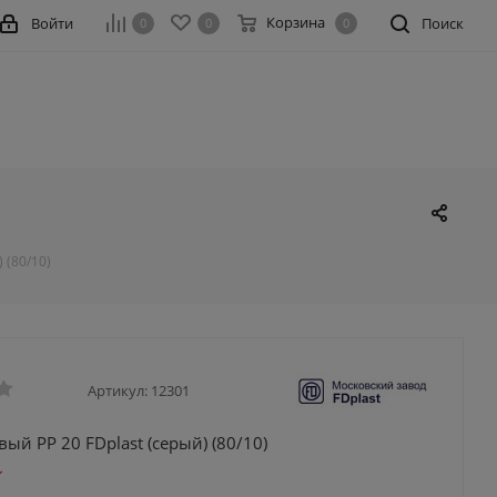
Корзина
Войти
Поиск
0
0
0
 (80/10)
Артикул:
12301
ый PP 20 FDplast (серый) (80/10)