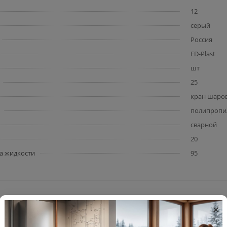
12
серый
Россия
FD-Plast
шт
25
кран шаро
полипропи
сварной
20
а жидкости
95
×