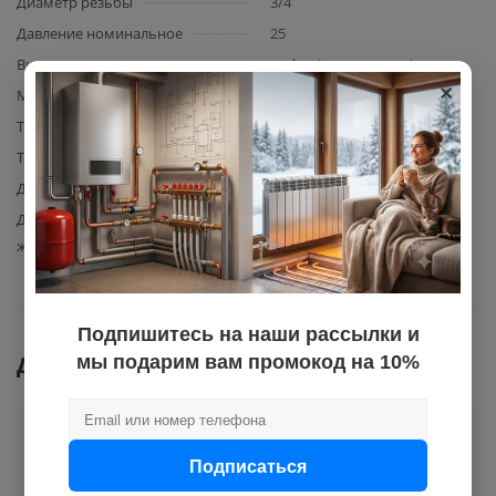
Диаметр резьбы
3/4
Давление номинальное
25
Вид элемента
муфта (соединитель)
×
Материал изготовления
полипропилен
Тип фитинга
комбинированный
Тип резьбы
нар.
Диаметр
25
Допустимая температура
95
жидкости
Подпишитесь на наши рассылки и
Документы
мы подарим вам промокод на 10%
Как купить
Подписаться