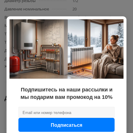
Диаметр резьбы
1/2
Давление номинальное
20
Вид элемента
муфта (соединитель)
×
Материал изготовления
полипропилен
Тип фитинга
комбинированный
Тип резьбы
вн.
Диаметр
20
Допустимая температура
95
жидкости
Подпишитесь на наши рассылки и
Документы
мы подарим вам промокод на 10%
Как купить
Подписаться