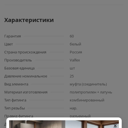
Характеристики
Гарантия
60
Цвет
белый
Страна происхождения
Россия
Производитель
Valfex
Базовая единица
шт
Давление номинальное
25
Вид элемента
муфта (соединитель)
Материал изготовления
полипропилен + латунь
Тип фитинга
комбинированный
Тип резьбы
нар.
Подвид фитинга
разъемный
×
Диаметр
110