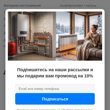
Материал изготовления
полипропилен + латунь
Тип фитинга
комбинированный
×
Тип резьбы
нар.
Подвид фитинга
разъемный
Диаметр
90
Допустимая температура
80
жидкости
Подпишитесь на наши рассылки и
Документы
мы подарим вам промокод на 10%
Как купить
Подписаться
Оплата