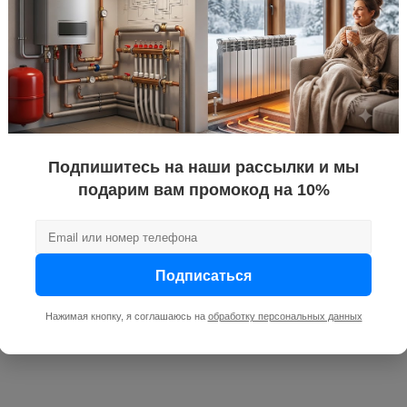
а жидкости
80
ропиленовых фитингов DIAL
Подпишитесь на наши рассылки и мы
тветствия полипропиленовых фитингов Dial с 27.10.2023 по
подарим вам промокод на 10%
Подписаться
Нажимая кнопку, я соглашаюсь на
обработку персональных данных