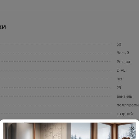
ки
60
белый
Россия
DIAL
шт
25
вентиль
полипропи
сварной
переходно
×
20