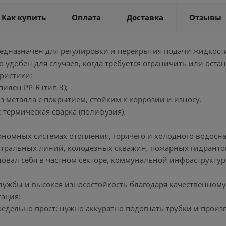
Как купить
Оплата
Доставка
Отзывы
редназначен для регулировки и перекрытия подачи жидкост
 удобен для случаев, когда требуется ограничить или остан
ристики:
илен PP-R (тип 3);
из металла с покрытием, стойким к коррозии и износу.
: термическая сварка (полифузия).
тономных системах отопления, горячего и холодного водосн
истральных линий, колодезных скважин, пожарных гидрант
довал себя в частном секторе, коммунальной инфраструкту
службы и высокая износостойкость благодаря качественном
тация:
редельно прост: нужно аккуратно подогнать трубки и произв