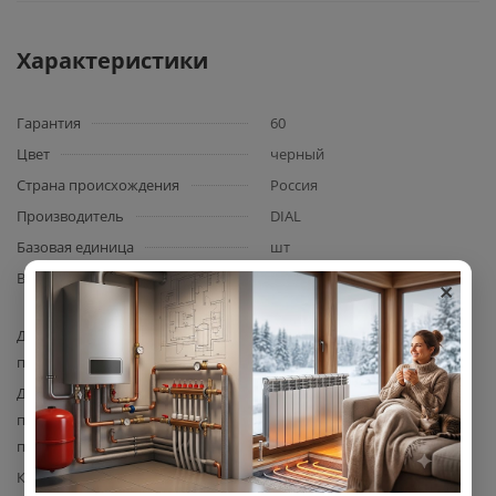
Характеристики
Гарантия
60
Цвет
черный
Страна происхождения
Россия
Производитель
DIAL
Базовая единица
шт
×
Вид арматуры
гидравлический разделитель
модульного типа
Диаметр подключения
1 1/4
патрубков котлового контура
Диаметр подключения
1
патрубков контура
потребителей
Количество патрубков
2