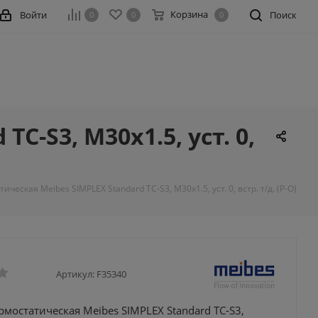
Корзина
Войти
Поиск
0
0
0
C-S3, M30x1.5, уст. 0,
ическая Meibes SIMPLEX Standard TC-S3, M30x1.5, уст. 0, встр. т/д. (Р-О)
Артикул:
F35340
рмостатическая Meibes SIMPLEX Standard TC-S3,