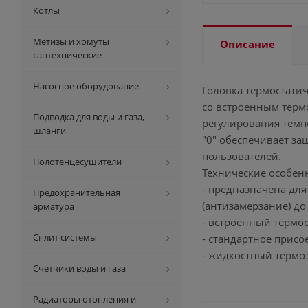
Котлы
Метизы и хомуты
Описание
сантехнические
Насосное оборудование
Головка термостатиче
со встроенным терм
Подводка для воды и газа,
регулирования темп
шланги
"0" обеспечивает з
пользователей.
Полотенцесушители
Технические особен
- предназначена дл
Предохранительная
(антизамерзание) до
арматура
- встроенный термо
Сплит системы
- стандартное прис
- жидкостный термо
Счетчики воды и газа
Радиаторы отопления и