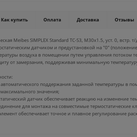
Как купить
Оплата
Доставка
Отзывы
ская Meibes SIMPLEX Standard TC-S3, M30x1.5, уст. 0, встр. 
остатическим датчиком и предустановкой на "0" (положение
ературы воздуха в помещении путем управления потоком т
ащиту от замерзания, поддерживая минимальную температу
ности:
я автоматического поддержания заданной температуры в по
 максимального значения;
статический датчик обеспечивает реакцию на изменение те
оединение для монтажа на совместимые термостатические к
элемент обеспечивает точное и плавное регулирование расх