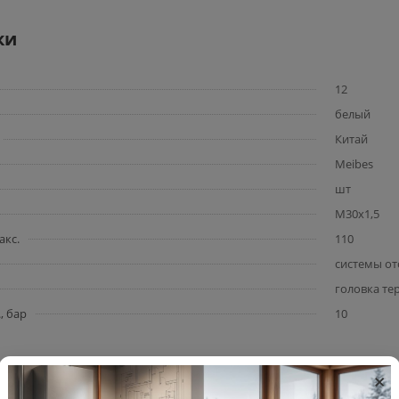
ки
12
белый
Китай
Meibes
шт
М30х1,5
акс.
110
системы от
головка те
, бар
10
×