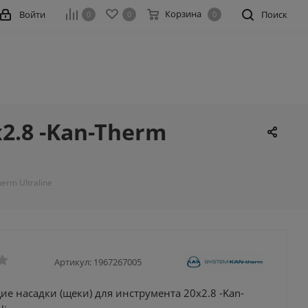
Корзина
Войти
Поиск
0
0
0
.8 -Kan-Therm
rm Ultraline
Артикул:
1967267005
 насадки (щеки) для инструмента 20x2.8 -Kan-