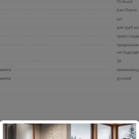
Польша
Kan-Therm
шт
для труб и
пресс-соед
предназнач
не подходя
20
мента
зажимающи
мента
ручной
×