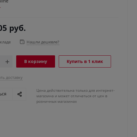
line
05
руб.
складе
Нашли дешевле?
В корзину
Купить в 1 клик
ть доставку
Цена действительна только для интернет-
ься
магазина и может отличаться от цен в
розничных магазинах