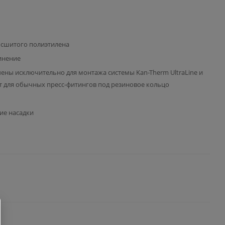
з сшитого полиэтилена
инение
ены исключительно для монтажа системы Kan-Therm UltraLine и
т для обычных пресс-фитингов под резиновое кольцо
е насадки