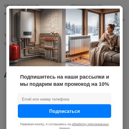
Сфера применения
обезжелезивание
×
Комплектация
Картридж для
обезжелезивания нитяной 20"
BB Poseidon 1шт.
Типоразмер
20" BB
Степень фильтрации, мкм.
5
Документы
Подпишитесь на наши рассылки и
мы подарим вам промокод на 10%
Как купить
Подписаться
Оплата
Нажимая кнопку, я соглашаюсь на
обработку персональных
данных