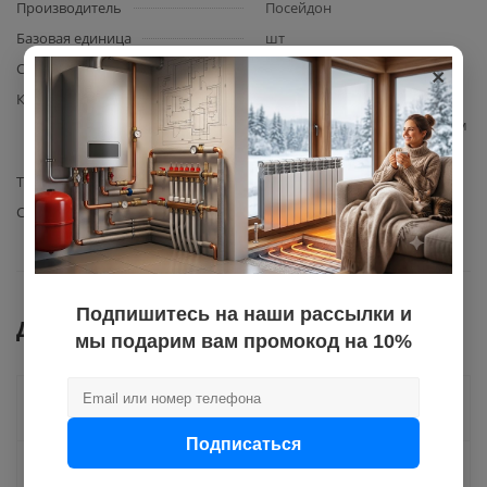
Производитель
Посейдон
Базовая единица
шт
×
Сфера применения
очистка от мех. примесей
Комплектация
Картридж из вспененного
полипропилена 10" SL 50 мкм
Poseidon 1шт.
Типоразмер
10" SL
Степень фильтрации, мкм.
50
Подпишитесь на наши рассылки и
Документы
мы подарим вам промокод на 10%
Как купить
Подписаться
Оплата