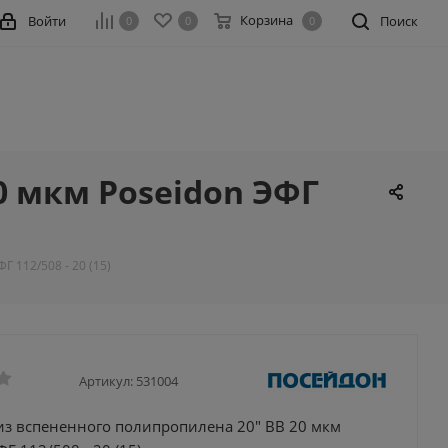
Корзина
Войти
Поиск
0
0
0
0 мкм Poseidon ЭФГ
 112/508 - 20 (15)
Артикул:
531004
из вспененного полипропилена 20" BB 20 мкм