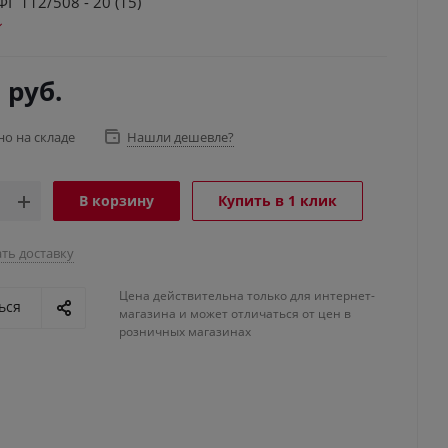
ФГ 112/508 - 20 (15)
0
руб.
но на складе
Нашли дешевле?
В корзину
Купить в 1 клик
ть доставку
Цена действительна только для интернет-
ься
магазина и может отличаться от цен в
розничных магазинах