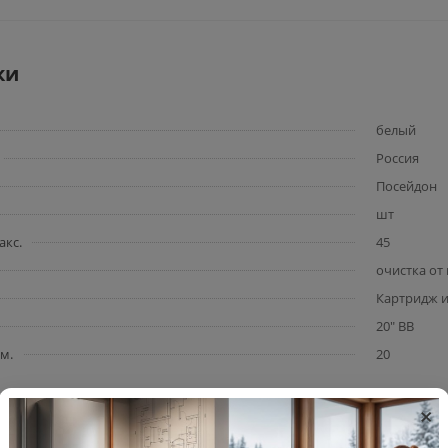
ки
белый
Россия
Посейдон
шт
акс.
45
очистка от
Картридж и
20" BB
м.
20
×