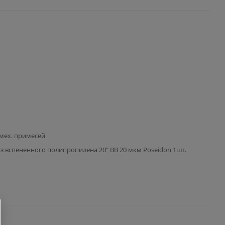
 мех. примесей
з вспененного полипропилена 20" BB 20 мкм Poseidon 1шт.