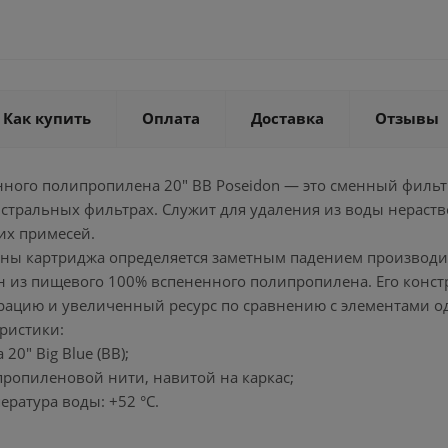
Как купить
Оплата
Доставка
Отзывы
нного полипропилена 20" BB Poseidon — это сменный филь
истральных фильтрах. Служит для удаления из воды нераст
их примесей.
ны картриджа определяется заметным падением производител
н из пищевого 100% вспененного полипропилена. Его конст
ацию и увеличенный ресурс по сравнению с элементами о
ристики:
20" Big Blue (BB);
пропиленовой нити, навитой на каркас;
ература воды: +52 °С.