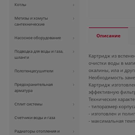
Котлы
Метизы и хомуты
сантехнические
Описание
Насосное оборудование
Подводка для воды и газа,
Картридж из вспене
шланги
очистки воды в маг
окалины, ила и друг
Полотенцесушители
Необходимость заме
Предохранительная
Картридж изготовле
арматура
эффективную фильтр
Технические характе
Сплит системы
- типоразмер корпуса 
- изготовлен и поли
Счетчики воды и газа
- максимальная темп
Радиаторы отопления и