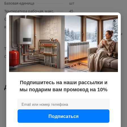
Базовая единица
шт
Температура рабочая, макс.
45
×
Сфера применения
очистка от мех. примесей
Комплектация
Картридж из вспененного
полипропилена 20" BB 50 мкм
Poseidon 1шт.
Типоразмер
20" BB
Степень фильтрации, мкм.
50
Подпишитесь на наши рассылки и
Документы
мы подарим вам промокод на 10%
Как купить
Подписаться
Оплата