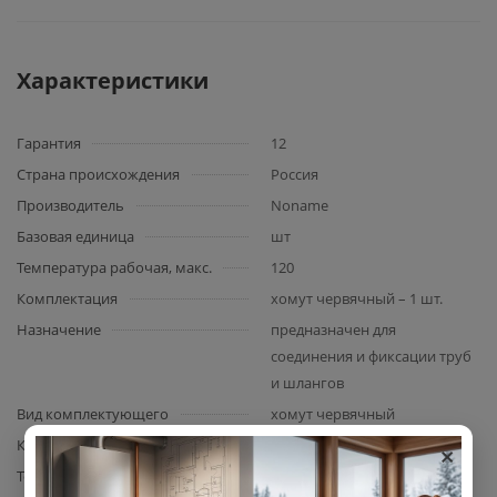
Характеристики
Гарантия
12
Страна происхождения
Россия
Производитель
Noname
Базовая единица
шт
Температура рабочая, макс.
120
Комплектация
хомут червячный – 1 шт.
Назначение
предназначен для
соединения и фиксации труб
и шлангов
Вид комплектующего
хомут червячный
×
Количество в упаковке
100
Толщина металла хомута
1,2