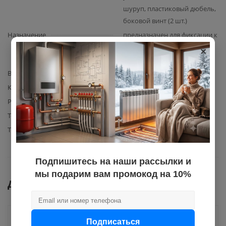
шуруп, пластиковый дюбель,
боковой винт (2 шт.)
Назначение
предназначен для фиксации к
×
основанию трубопровода
или воздуховода
Вид комплектующего
хомут металлический
Количество в упаковке
200
Размер хомута
1
Толщина металла хомута
1,2
Тип гайки
М8
Подпишитесь на наши рассылки и
мы подарим вам промокод на 10%
Документы
Подписаться
Как купить