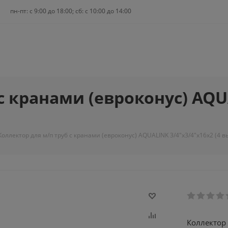
пн-пт: c 9:00 до 18:00; сб: с 10:00 до 14:00
с кранами (евроконус) AQU
Коллектор для м/п труб с кранами (евроконус) AQUALINK 3/4"х3/4"х16х2 (4 вы
Коллектор 