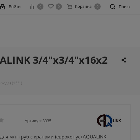
Корзина
Войти
Поиск
0
0
0
ALINK 3/4"х3/4"х16х2
хода) (15/1)
Артикул:
3935
для м/п труб с кранами (евроконус) AQUALINK