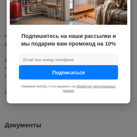
питьевого водоснабжения, а
также в системах отопления
(водяной теплый пол и
радиаторное отопление)
Подпишитесь на наши рассылки и
Материал изготовления
латунь
мы подарим вам промокод на 10%
Вид коллектора
коллектор
распределительный
Количество выходов
2
коллектора
Подписаться
Тип коллектора
коллектор с шаровыми
кранами
Нажимая кнопку, я соглашаюсь на
обработку персональных
данных
Диаметр отводов коллектора
1/2
Документы