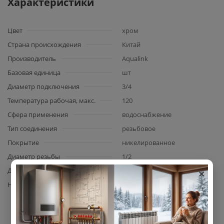
Характеристики
Цвет
хром
Страна происхождения
Китай
Производитель
Aqualink
Базовая единица
шт
Диаметр подключения
3/4
Температура рабочая, макс.
120
Сфера применения
водоснабжение
Тип соединения
резьбовое
Покрытие
никелированное
Диаметр резьбы
1/2
×
Давление рабочее, макс., бар
10
Назначение
распределение и
регулирование рабочей
среды в системах горячего и
холодного хозяйственно-