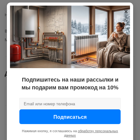
Poseidon
×
Назначение
хранит отфильтрованную
воду
Вид комплектующего
накопительный бак
Материал изготовления
пластик
Документы
Подпишитесь на наши рассылки и
мы подарим вам промокод на 10%
Как купить
Оплата
Подписаться
Нажимая кнопку, я соглашаюсь на
обработку персональных
Доставка
данных