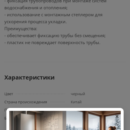
- фиксация трубопроводов при монтаже систем
водоснабжения и отопления;
- использование с монтажным степлером для
ускорения процесса укладки.
Преимущества:
- обеспечивает фиксацию трубы без смещения;
- пластик не повреждает поверхность трубы.
Характеристики
Цвет
черный
Страна происхождения
Китай
Производитель
Noname
×
Базовая единица
шт