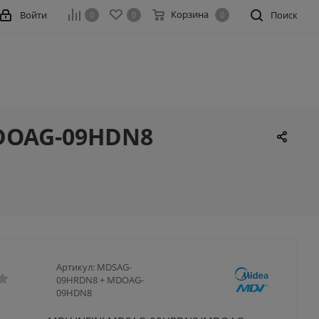
Корзина
Войти
Поиск
0
0
0
MDOAG-09HDN8
Артикул:
MDSAG-
09HRDN8 + MDOAG-
09HDN8