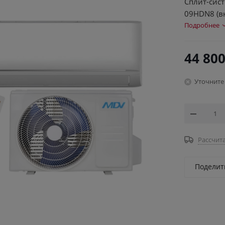
Сплит-сис
09HDN8 (вн
Подробнее
44 800
Уточните
Рассчита
Поделит