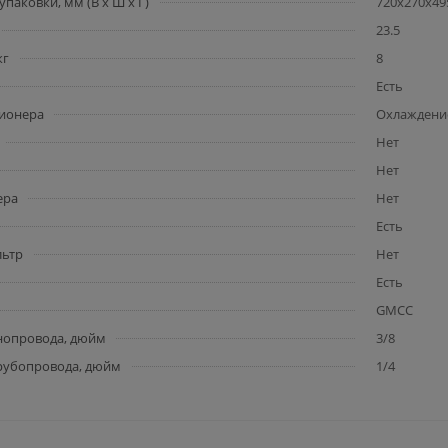
упаковки, мм (В x Ш x Г)
720x270x49
23.5
кг
8
Есть
ионера
Охлаждение
Нет
Нет
ера
Нет
Есть
льтр
Нет
Есть
GMCC
нопровода, дюйм
3/8
рубопровода, дюйм
1/4