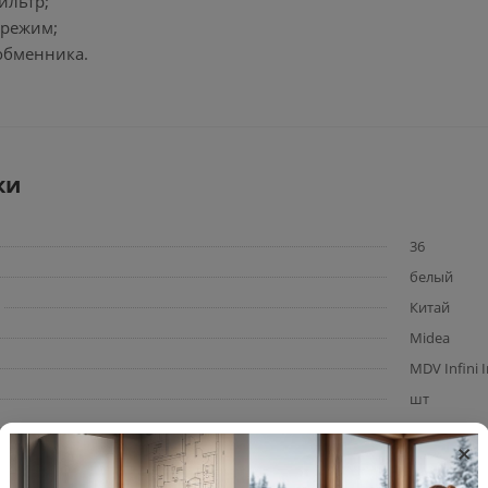
ильтр;
 режим;
обменника.
ки
36
белый
Китай
Midea
MDV Infini I
шт
, м²
25
×
ра
9