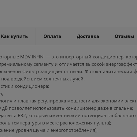
Как купить
Оплата
Доставка
Отзывы
рторные MDV INFINI — это инверторный кондиционер, котор
 премиальному сегменту и отличается высокой энергоэффе
пылевой фильтр защищает от пыли. Фотокаталитический фи
я под воздействием солнечных лучей.
стики кондиционера:
в;
ология и плавная регулировка мощности для экономии элект
9 дБ позволяет использовать кондиционер даже в спальне;
дагента R32, который имеет низкий потенциал глобального
нтроль температуры в месте расположения пульта);
ижение уровня шума и энергопотребления);