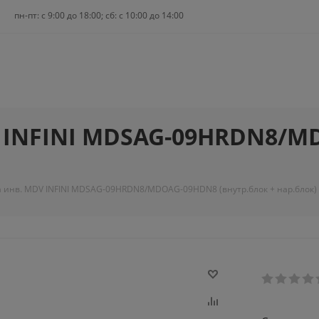
пн-пт: c 9:00 до 18:00; сб: с 10:00 до 14:00
V INFINI MDSAG-09HRDN8/
 инв. MDV INFINI MDSAG-09HRDN8/MDOAG-09HDN8 (внутр.блок + нар.блок)