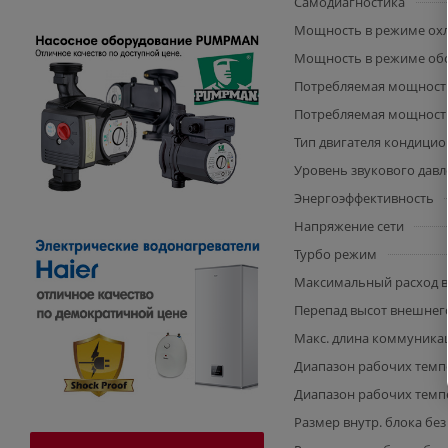
Самодиагностика
Мощность в режиме охл
Мощность в режиме обог
Потребляемая мощность
Потребляемая мощность 
Тип двигателя кондицио
Уровень звукового давле
Энергоэффективность
Напряжение сети
Турбо режим
Максимальный расход во
Перепад высот внешнего
Макс. длина коммуникац
Диапазон рабочих темпе
Диапазон рабочих темпе
Размер внутр. блока без 