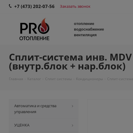
+7 (473) 202-07-56
Заказать звонок
отопление
водоснабжение
вентиляция
Сплит-система инв. MD
(внутр.блок + нар.блок)
Главная
-
Каталог
-
Сплит системы
-
Кондиционеры
-
Сплит-система
Автоматика и средства
управления
УЦЕНКА