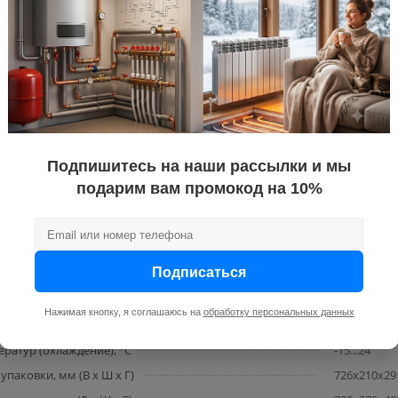
Есть
аждения, Вт.
2640
рева, Вт.
2930
 при охлаждении, Вт.
733
при обогреве, Вт.
733
нера
Инвертор
ния [дБ(А)]
22
Подпишитесь на наши рассылки и мы
A++
подарим вам промокод на 10%
220
Есть
здуха, м3/час
460
Подписаться
 и внутреннего блоков, м
10
ий, м.
25
Нажимая кнопку, я соглашаюсь на
обработку персональных данных
ратур (нагрев), °C
0...50
ратур (охлаждение), °C
-15...24
упаковки, мм (В x Ш x Г)
726x210x29