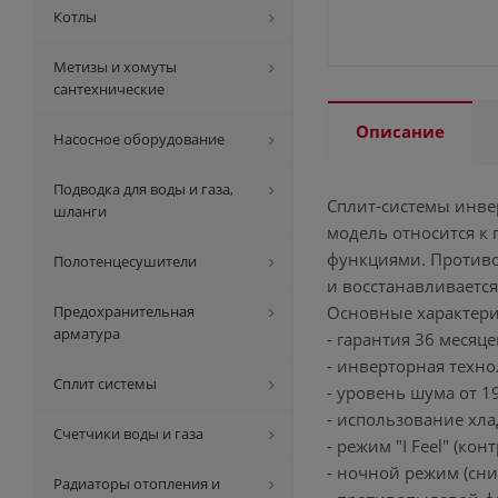
Котлы
Метизы и хомуты
сантехнические
Описание
Насосное оборудование
Подводка для воды и газа,
Сплит-системы инве
шланги
модель относится к
функциями. Противо
Полотенцесушители
и восстанавливаетс
Предохранительная
Основные характери
арматура
- гарантия 36 месяце
- инверторная техн
Сплит системы
- уровень шума от 1
- использование хла
Счетчики воды и газа
- режим "I Feel" (ко
- ночной режим (сн
Радиаторы отопления и