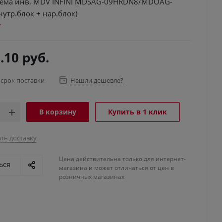
тема инв. MDV INFINI MDSAG-09HRDN8/MDOAG-
утр.блок + нар.блок)
.10
руб.
 срок поставки
Нашли дешевле?
В корзину
Купить в 1 клик
ть доставку
Цена действительна только для интернет-
ься
магазина и может отличаться от цен в
розничных магазинах