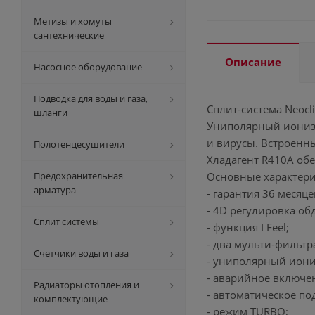
Метизы и хомуты
сантехнические
Описание
Насосное оборудование
Подводка для воды и газа,
Сплит-система Neocl
шланги
Униполярный иониза
и вирусы. Встроенн
Полотенцесушители
Хладагент R410A об
Предохранительная
Основные характери
арматура
- гарантия 36 месяце
- 4D регулировка об
Сплит системы
- функция I Feel;
- два мульти-фильтр
Счетчики воды и газа
- униполярный иони
- аварийное включен
Радиаторы отопления и
- автоматическое п
комплектующие
- режим TURBO;