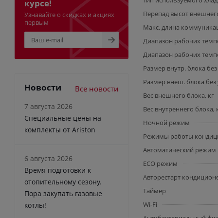
Тип используемого хлад
курсе!
Перепад высот внешнего
Узнавайте о скидках и акциях
первым
Макс. длина коммуникац
Диапазон рабочих темпе
Диапазон рабочих темпе
Размер внутр. блока без 
Размер внеш. блока без 
Новости
Все новости
Вес внешнего блока, кг
7 августа 2026
Вес внутреннего блока, 
Специальные цены на
Ночной режим
комплекты от Ariston
Режимы работы кондиц
Автоматический режим
6 августа 2026
ECO режим
Время подготовки к
Авторестарт кондицион
отопительному сезону.
Таймер
Пора закупать газовые
Wi-Fi
котлы!