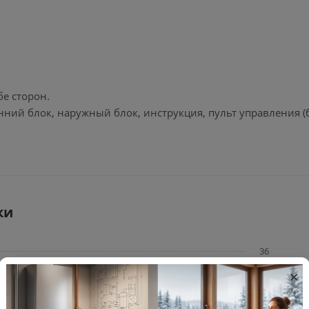
бе сторон.
нний блок, наружный блок, инструкция, пульт управления (б
ки
36
×
белый
Китай