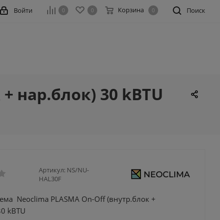
Корзина
Войти
Поиск
0
0
0
+ нар.блок) 30 kBTU
Артикул:
NS/NU-
HAL30F
ема Neoclima PLASMA On-Off (внутр.блок +
30 kBTU