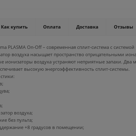
Как купить
Оплата
Доставка
Отзывы
ima PLASMA On-Off – современная сплит-система с системой 
тор воздуха насыщает пространство отрицательными ионам
ые ионизаторы воздуха устраняют неприятные запахи. Два 
еспечивает высокую энергоэффективность сплит-системы.
стики:
в;
дува;
а;
затор воздуха;
ие без пульта;
оддержание +8 градусов в помещении;