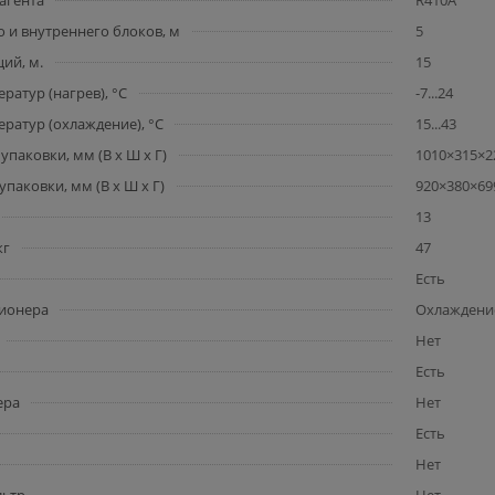
агента
R410A
 и внутреннего блоков, м
5
ий, м.
15
ратур (нагрев), °C
-7...24
ратур (охлаждение), °C
15...43
упаковки, мм (В x Ш x Г)
1010×315×2
упаковки, мм (В x Ш x Г)
920×380×69
13
кг
47
Есть
ионера
Охлаждение
Нет
Есть
ера
Нет
Есть
Нет