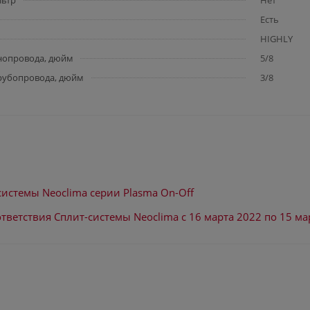
льтр
Нет
Есть
HIGHLY
нопровода, дюйм
5/8
рубопровода, дюйм
3/8
системы Neoclima серии Plasma On-Off
тветствия Сплит-системы Neoclima с 16 марта 2022 по 15 ма