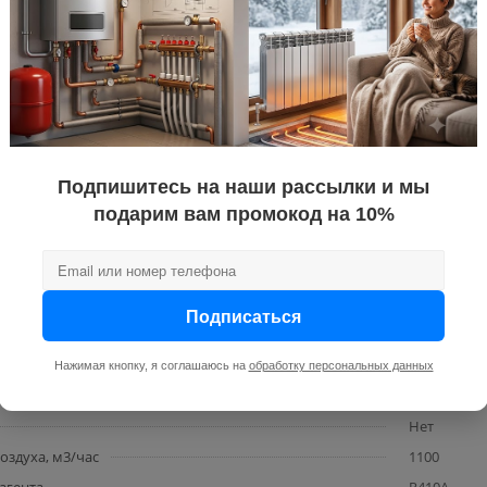
Neoclima
Neoclima P
шт
, м²
70
ра
30
Есть
аждения, Вт.
8800
Подпишитесь на наши рассылки и мы
рева, Вт.
подарим вам промокод на 10%
8940
 при охлаждении, Вт.
2740
при обогреве, Вт.
2475
нера
Обычный (н
Подписаться
ния [дБ(А)]
51/49/45/41
A
Нажимая кнопку, я соглашаюсь на
обработку персональных данных
220
Нет
здуха, м3/час
1100