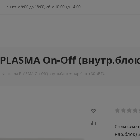
пн-пт: c 9:00 до 18:00; сб: с 10:00 до 14:00
PLASMA On-Off (внутр.блок 
 Neoclima PLASMA On-Off (внутр.блок + нар.блок) 30 kBTU
Сплит-сист
нар.блок) 