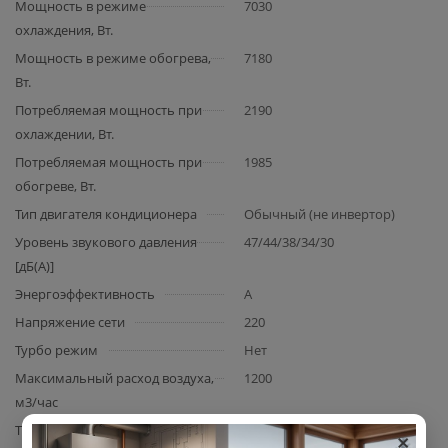
Мощность в режиме
7030
охлаждения, Вт.
Мощность в режиме обогрева,
7180
Вт.
Потребляемая мощность при
2190
охлаждении, Вт.
Потребляемая мощность при
1985
обогреве, Вт.
Тип двигателя кондиционера
Обычный (не инвертор)
Уровень звукового давления
47/44/38/34/30
[дБ(А)]
Энергоэффективность
A
Напряжение сети
220
Турбо режим
Нет
Максимальный расход воздуха,
1200
м3/час
×
Тип используемого
R32