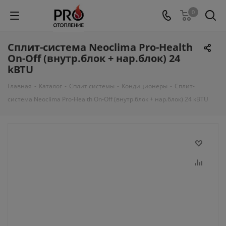
0
Сплит-система Neoclima Pro-Health
On-Off (внутр.блок + нар.блок) 24
kBTU
Главная
-
Каталог
-
Сплит системы
-
Кондиционеры
-
Сплит-
система Neoclima Pro-Health On-Off (внутр.блок + нар.блок) 24 kBTU