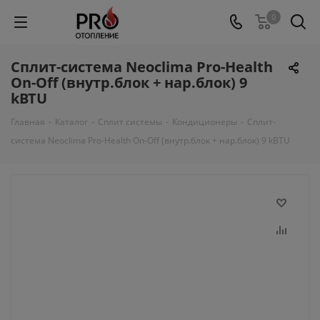
0
Сплит-система Neoclima Pro-Health
On-Off (внутр.блок + нар.блок) 9
kBTU
Главная
-
Каталог
-
Сплит системы
-
Кондиционеры
-
Сплит-
система Neoclima Pro-Health On-Off (внутр.блок + нар.блок) 9 kBTU