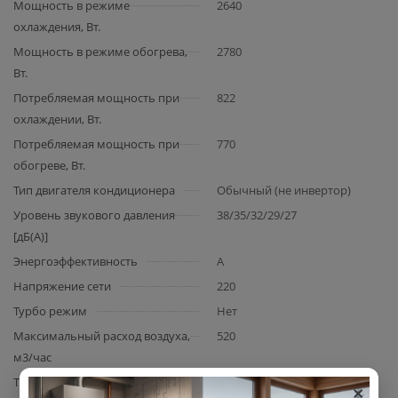
Мощность в режиме
2640
охлаждения, Вт.
Мощность в режиме обогрева,
2780
Вт.
Потребляемая мощность при
822
охлаждении, Вт.
Потребляемая мощность при
770
обогреве, Вт.
Тип двигателя кондиционера
Обычный (не инвертор)
Уровень звукового давления
38/35/32/29/27
[дБ(А)]
Энергоэффективность
A
Напряжение сети
220
Турбо режим
Нет
Максимальный расход воздуха,
520
м3/час
×
Тип используемого
R32