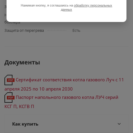
Нажимая кнопку, я соглашаюсь на
обработку персональных
Защита котла от затухания
Нет
данных
Наличие встроенного
нет
бойлера
Защита от перегрева
Есть
Документы
Сертификат соответствия котла газового Луч с 11
апреля 2025 по 10 апреля 2030
Паспорт напольного газового котла ЛУЧ серий
КСГ П, КСГВ П
Как купить