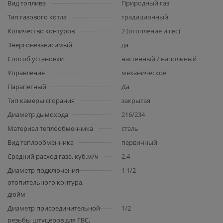
Вид топлива
Природный газ
Тип газового котла
традиционный
Количество контуров
2 (отопление и гвс)
Энергонезависимый
да
Способ установки
настенный / напольный
Управление
механическое
Парапетный
Да
Тип камеры сгорания
закрытая
Диаметр дымохода
216/234
Материал теплообменника
сталь
Вид теплообменника
первичный
Средний расход газа, куб.м/ч
2.4
Диаметр подключения
1 1/2
отопительного контура,
дюйм
Диаметр присоединительной
1/2
резьбы штуцеров для ГВС,