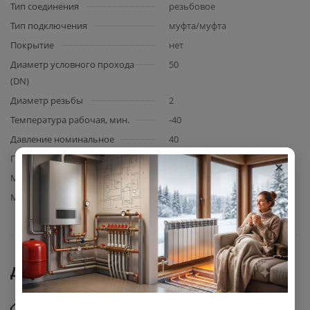
Тип соединения
резьбовое
Тип подключения
муфта/муфта
Покрытие
нет
Диаметр условного прохода
50
(DN)
Диаметр резьбы
2
Температура рабочая, мин.
-40
Давление номинальное
40
×
Проход
полный
Материал корпуса
сталь
Материал шара
сталь
Документы