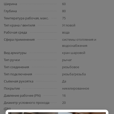
Ширина
60
Глубина
80
Температура рабочая, макс.
75
Тип крана / вентиля
Угловой
Рабочая среда
вода
Сфера применения
системы отопления и
водоснабжения
Вид арматуры
кран шаровой
Тип ручки
рычаг
Тип соединения
резьбовое
Тип подключения
резьба/резьба
Съёмная рукоятка
Да
Покрытие
никелированное
Давление рабочее (PN)
16
Диаметр условного прохода
20
(DN)