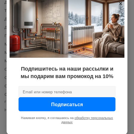
×
Диаметр резьбы
3/4
Температура рабочая, мин.
1
Давление рабочее, макс., бар
16
Давление номинальное
16
Проход
полный
Материал уплотнения
EPDM
Материал корпуса
латунь
Материал шара
латунь
Подпишитесь на наши рассылки и
Со штуцером
Да
мы подарим вам промокод на 10%
С заглушкой
Нет
С накидной гайкой
Нет
Со встроенным фильтром
Нет
грубой очистки
Подписаться
Наличие американки
нет
Нажимая кнопку, я соглашаюсь на
обработку персональных
данных