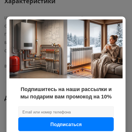
Характеристики
Цвет
серый
×
Страна происхождения
Китай
Производитель
Noname
Базовая единица
комп
Сфера применения
системы отопления и
водоснабжения
Вид арматуры
крепеж
Подпишитесь на наши рассылки и
Документы
мы подарим вам промокод на 10%
Как купить
Подписаться