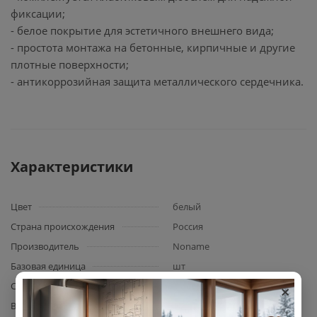
фиксации;
- белое покрытие для эстетичного внешнего вида;
- простота монтажа на бетонные, кирпичные и другие
плотные поверхности;
- антикоррозийная защита металлического сердечника.
Характеристики
Цвет
белый
Страна происхождения
Россия
Производитель
Noname
Базовая единица
шт
×
Сфера применения
для секционных радиаторов
Вид арматуры
кронштейн радиаторный